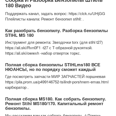
180 Видео
Поддержать канал, задать вопрос: https://clck.ru/UHjGG
Плейлисты канала: Ремонт бензопил stihll: .
Как разобрать бензопилу. Разборка бензопилы
STIHL MS 180
Инструмент для ремонта: Звездочки torx (для stihl t27)
https://ali.ski/Rvn0F1 -t27 с Т-образной рукояткой.
https://ali.ski/owwxh -набор отверток торкс.
Полная сборка бензопилы STIHLms180 ВСЕ
НЮАНСЫ, но по порядку сможет каждый
Где посмотреть запчасти МИР ЗАПЧАСТЕЙ поршневая
https://pila.prom.ua/p499146752-tsilindr-porshnem-emas.html
карбюратор .
Полная сборка MS180. Как собрать бензопилу.
Ремонт Stihl MS180/170. Капитальный ремонт
бензопилы.
Мы расскажем вам как собрать бензопилу. ⚠️Помочь