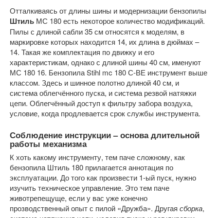
Отталкиваясь от длины шины и модернизации бензопилы
Штиль
МС 180 есть некоторое количество модификаций.
Пилы с длиной сабли 35 см относятся к моделям, в
маркировке которых находится 14, их длина в дюймах –
14. Такая же комплектация по движку и его
характеристикам, однако с длиной шины 40 см, именуют
МС 180 16. Бензопила Stihl mc 180 С-ВЕ инструмент выше
классом. Здесь и шинное полотно длиной 40 см, и
система облегчённого пуска, и система резвой натяжки
цепи. Облегчённый доступ к фильтру забора воздуха,
условие, когда продлевается срок службы инструмента.
Соблюдение инструкции – основа длительной
работы механизма
К хоть какому инструменту, тем паче сложному, как
бензопила Штиль 180 прилагается аннотация по
эксплуатации. До того как произвести 1-ый пуск, нужно
изучить техническое управление. Это тем паче
животрепещуще, если у вас уже конечно
прозводственный опыт с пилой «Дружба». Другая
сборка
,