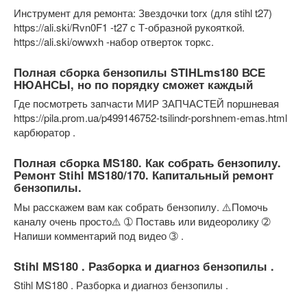
Инструмент для ремонта: Звездочки torx (для stihl t27)
https://ali.ski/Rvn0F1 -t27 с Т-образной рукояткой.
https://ali.ski/owwxh -набор отверток торкс.
Полная сборка бензопилы STIHLms180 ВСЕ
НЮАНСЫ, но по порядку сможет каждый
Где посмотреть запчасти МИР ЗАПЧАСТЕЙ поршневая
https://pila.prom.ua/p499146752-tsilindr-porshnem-emas.html
карбюратор .
Полная сборка MS180. Как собрать бензопилу.
Ремонт Stihl MS180/170. Капитальный ремонт
бензопилы.
Мы расскажем вам как собрать бензопилу. ⚠️Помочь
каналу очень просто⚠️ ➀ Поставь или видеоролику ➁
Напиши комментарий под видео ➂ .
Stihl MS180 . Разборка и диагноз бензопилы .
Stihl MS180 . Разборка и диагноз бензопилы .