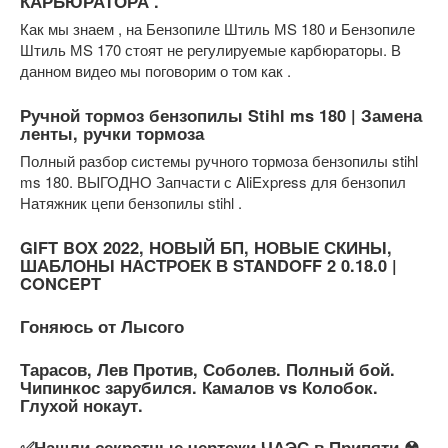
КАРБЮРАТОРА .
Как мы знаем , на Бензопиле Штиль МS 180 и Бензопиле
Штиль МS 170 стоят не регулируемые карбюраторы. В
данном видео мы поговорим о том как .
Ручной тормоз бензопилы Stihl ms 180 | Замена
ленты, ручки тормоза
Полный разбор системы ручного тормоза бензопилы stihl
ms 180. ВЫГОДНО Запчасти с AliExpress для бензопил
Натяжник цепи бензопилы stihl .
GIFT BOX 2022, НОВЫЙ БП, НОВЫЕ СКИНЫ,
ШАБЛОНЫ НАСТРОЕК В STANDOFF 2 0.18.0 |
CONCEPT
Гоняюсь от Лысого
Тарасов, Лев Против, Соболев. Полный бой.
Чипинкос зарубился. Камалов vs Колобок.
Глухой нокаут.
✅Нашли секретные чертежи ЧАЭС в Припяти ☢