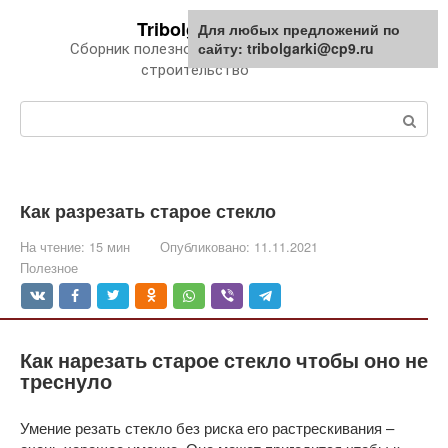
Перейти
Tribolgarki.ru
Для любых предложений по
к
сайту: tribolgarki@cp9.ru
Сборник полезной информации про
контенту
строительство
Поиск:
Как разрезать старое стекло
На чтение:
15 мин
Опубликовано:
11.11.2021
Полезное
Как нарезать старое стекло чтобы оно не
треснуло
Умение резать стекло без риска его растрескивания –