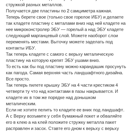
стружкой разных металлов.
Получается две пластины по 2 самциметра кажная.
Теперь берете свое (только свое горелое ИБУ) и делаете
так кладете пластину с металами вниз над ней кладете на
нее микроконстролер ЭБУ — горелый а над ЭБУ кладете
следующий марганцевый слой. Можете наоборот слои
переменять местами. Выточку можете заделать под
контакты ИБУ.
Так теперь кладете с самого с верьху металическую
пластину на которую крепят ЭБУ ушами вниз.
То есть как бы под пластину можно карандашик просунуть
как пагода. Самая верхняя часть ландшафтного дизайна.
Все просто.
Так теперь пилете крышку ЭБУ на 4 части крестиком 4
четверти ту что над контактами в пазы накрывается. И
кладете их в том же порядке над донышком
металическим.
Если не хотите пелить то кладите ее вних под ландшафт.
А с Верху возъмите у себя бумажный покет и обваляйте
его в клею а на клей положите стружку металла пакет
расправлен и засох. Ставте его дном к верьху с верьху