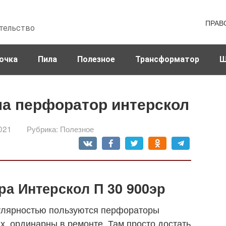
ПРАВ
тельство
очка
Пила
Полезное
Трансформатор
Ш
на перфоратор интерскол
021
Рубрика:
Полезное
а Интерскол П 30 900эр
улярностью пользуются перфораторы
х, ординарны в ремонте. Там просто достать