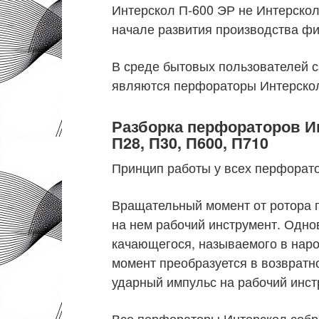
Интерскол П-600 ЭР не Интерскол
начале развития производства ф
В среде бытовых пользователей
являются перфораторы Интерскол
Разборка
перфораторов И
П28, П30, П600, П710
Принцип работы у всех перфорато
Вращательный момент от ротора п
на нем рабочий инструмент. Одн
качающегося, называемого в на
момент преобразуется в возврат
ударный импульс на рабочий инст
Все перфораторы Интерскол собра