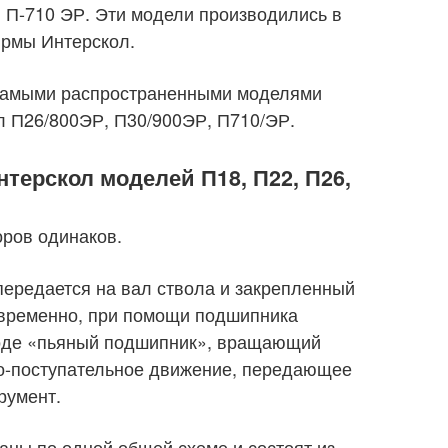
 П-710 ЭР. Эти модели производились в
ирмы Интерскол.
 самыми распространенными моделями
 П26/800ЭР, П30/900ЭР, П710/ЭР.
нтерскол
моделей П18, П22, П26,
ров одинаков.
ередается на вал ствола и закрепленный
овременно, при помощи подшипника
роде «пьяный подшипник», вращающий
но-поступательное движение, передающее
румент.
ны по одной общей схеме и состоят из