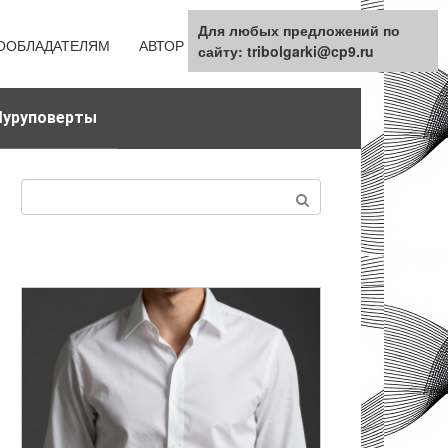
Для любых предложений по
ООБЛАДАТЕЛЯМ
АВТОР
КАРТА САЙТА
сайту: tribolgarki@cp9.ru
уруповерты
Поиск: