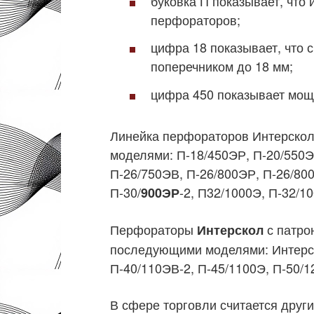
буковка П показывает, что 
перфораторов;
цифра 18 показывает, что
поперечником до 18 мм;
цифра 450 показывает мощ
Линейка перфораторов Интерскол
моделями: П-18/450ЭР, П-20/550Э
П-26/750ЭВ, П-26/800ЭР, П-26/80
П-30/
-2, П32/1000Э, П-32/1
900ЭР
Перфораторы
с патро
Интерскол
последующими моделями: Интерск
П-40/110ЭВ-2, П-45/1100Э, П-50/1
В сфере торговли считается друг