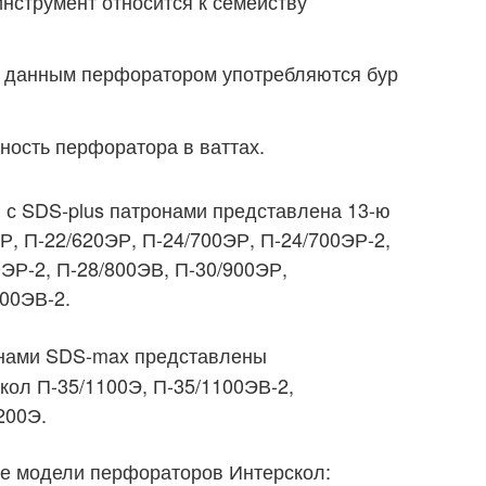
инструмент относится к семейству
 с данным перфоратором употребляются бур
ность перфоратора в ваттах.
 с SDS-plus патронами представлена 13-ю
Р, П-22/620ЭР, П-24/700ЭР, П-24/700ЭР-2,
0ЭР-2, П-28/800ЭВ, П-30/900ЭР,
000ЭВ-2.
нами SDS-max представлены
ол П-35/1100Э, П-35/1100ЭВ-2,
200Э.
ие модели перфораторов Интерскол: