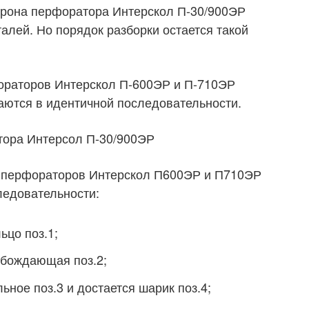
трона перфоратора Интерскол П-30/900ЭР
алей. Но порядок разборки остается такой
ораторов Интерскол П-600ЭР и П-710ЭР
аются в идентичной последовательности.
тора Интерсол П-30/900ЭР
а перфораторов Интерскол П600ЭР и П710ЭР
едовательности:
ьцо поз.1;
обождающая поз.2;
ьное поз.3 и достается шарик поз.4;