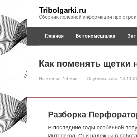
Перейти
Tribolgarki.ru
к
Сборник полезной информации про строи
контенту
Главная
Бетономешалка
Зат
Как поменять щетки 
На чтение:
16 мин
Опубликовано:
13.11.2
Разборка Перфоратор
В последние годы особенной поп
Интерскол. Они надежны в работа