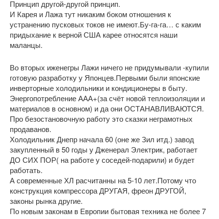
Принцип другой-другой принцип.
И Карея и Лажа тут никаким боком отношения к
устранению пусковых токов не имеют.Бу-га-га… с каким
придыхание к верной США карее относятся наши
маланцы.
Во вторых иженегры Лажи ничего не придумывали -купили
готовую разработку у Японцев.Первыми были японские
инверторные холодильники и кондиционеры в быту.
Энергопотребление ААА+(за счёт новой теплоизоляции и
материалов в основном) и да они ОСТАНАВЛИВАЮТСЯ.
Про безостановочную работу это сказки неграмотных
продаванов.
Холодильник Днепр начала 60 (оне же Зил итд.) завод
закупленный в 50 годы у Дженерал Электрик, работает
ДО СИХ ПОР( на работе у соседей-подарили) и будет
работать.
А современные ХЛ расчитанны на 5-10 лет.Потому что
конструкция компрессора ДРУГАЯ, фреон ДРУГОЙ,
законы рынка другие.
По новым законам в Европии бытовая техника не более 7