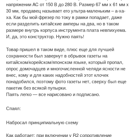
напряжении AC от 150 В до 280 В. Размер 67 мм x 61 мм x
30 мм, продавец называет его ультра-маленьким – а-ха-
ха. Как бы мой фрезер по току в рамки попадает, даже
если разделить китайские амперы на два, но в таком
размере внутрь корпуса инструмента плата невпихуема.
И, да, это конструктор. Нужно паять!
Товар пришел в таком виде, плюс еще для лучшей
сохранности был завернут в обрывок газеты на
китайском/корейском/японском языке, который пропал,
опрос домочадцев и многочисленной челяди ясности не
внес, кому и для каких надобностей этот клочек
понадобился, поэтому фото газеты нет, сверху был еще
пакетик без всякой пупырки.
Паять легко — все нарисовано и подписано.
Спаял:
Набросал принципиальную схему
Как работает: при включении у R2 сопротивление