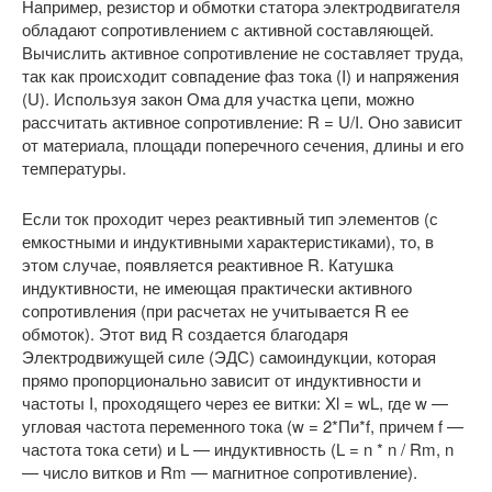
Например, резистор и обмотки статора электродвигателя
обладают сопротивлением с активной составляющей.
Вычислить активное сопротивление не составляет труда,
так как происходит совпадение фаз тока (I) и напряжения
(U). Используя закон Ома для участка цепи, можно
рассчитать активное сопротивление: R = U/I. Оно зависит
от материала, площади поперечного сечения, длины и его
температуры.
Если ток проходит через реактивный тип элементов (с
емкостными и индуктивными характеристиками), то, в
этом случае, появляется реактивное R. Катушка
индуктивности, не имеющая практически активного
сопротивления (при расчетах не учитывается R ее
обмоток). Этот вид R создается благодаря
Электродвижущей силе (ЭДС) самоиндукции, которая
прямо пропорционально зависит от индуктивности и
частоты I, проходящего через ее витки: Xl = wL, где w —
угловая частота переменного тока (w = 2*Пи*f, причем f —
частота тока сети) и L — индуктивность (L = n * n / Rm, n
— число витков и Rm — магнитное сопротивление).