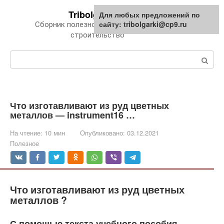
Перейти
Tribolgarki.ru
Для любых предложений по
к
сайту: tribolgarki@cp9.ru
Сборник полезной информации про
контенту
строительство
Поиск:
Что изготавливают из руд цветных
металлов — instrument16 …
На чтение:
10 мин
Опубликовано:
03.12.2021
Полезное
Что изготавливают из руд цветных
металлов ?
С помощью текста учебного пособия,