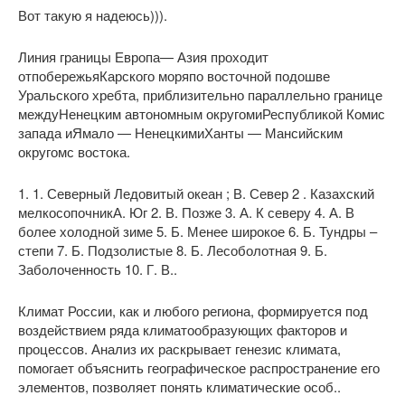
Вот такую я надеюсь))).
Линия границы Европа— Азия проходит
отпобережьяКарского моряпо восточной подошве
Уральского хребта, приблизительно параллельно границе
междуНенецким автономным округомиРеспубликой Комис
запада иЯмало — НенецкимиХанты — Мансийским
округомс востока.
1. 1. Северный Ледовитый океан ; В. Север 2 . Казахский
мелкосопочникА. Юг 2. В. Позже 3. А. К северу 4. А. В
более холодной зиме 5. Б. Менее широкое 6. Б. Тундры –
степи 7. Б. Подзолистые 8. Б. Лесоболотная 9. Б.
Заболоченность 10. Г. В..
Климат России, как и любого региона, формируется под
воздействием ряда климатообразующих факторов и
процессов. Анализ их раскрывает генезис климата,
помогает объяснить географическое распространение его
элементов, позволяет понять климатические особ..