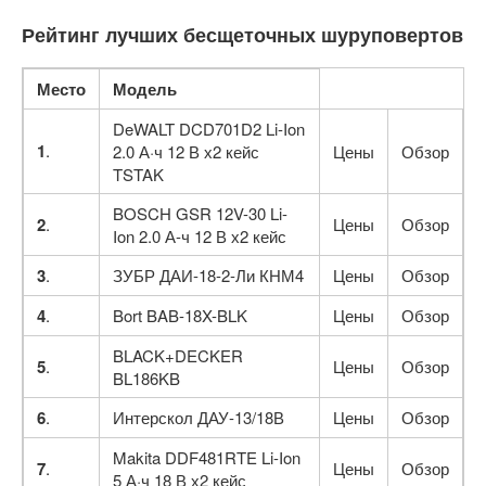
Рейтинг лучших бесщеточных шуруповертов
Место
Модель
DeWALT DCD701D2 Li-Ion
1
.
2.0 А·ч 12 В х2 кейс
Цены
Обзор
TSTAK
BOSCH GSR 12V-30 Li-
2
.
Цены
Обзор
Ion 2.0 А-ч 12 В х2 кейс
3
.
ЗУБР ДАИ-18-2-Ли КНМ4
Цены
Обзор
4
.
Bort BAB-18X-BLK
Цены
Обзор
BLACK+DECKER
5
.
Цены
Обзор
BL186KB
6
.
Интерскол ДАУ-13/18В
Цены
Обзор
Makita DDF481RTE Li-Ion
7
.
Цены
Обзор
5 А·ч 18 В х2 кейс