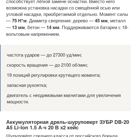
способствует лёгкой замене оснастки. Вместо него
возможна установка насадки со смещённой осью или
угловой насадки, приобретаемой отдельно. Момент силы
—
75 Н*м
. Диаметр сверления: дерево —
45 мм
, металл
—
13 мм
, бетон —
14 мм
. Поддерживаются батареи с 18-
вольтовым напряжением.
частота ударов — до 27300 уд/мин;
скорость вращения — до 2100 об/мин;
19 позиций регулировки крутящего момента;
запасная рукоятка;
двигатель с неодимовыми магнитами для увеличения
мощности.
Аккумуляторная дрель-шуруповерт ЗУБР DB-20
A5 Li-Ion 1.5 А·ч 20 В х2 кейс
Шуруповёрт среднего класса от российского бренда.