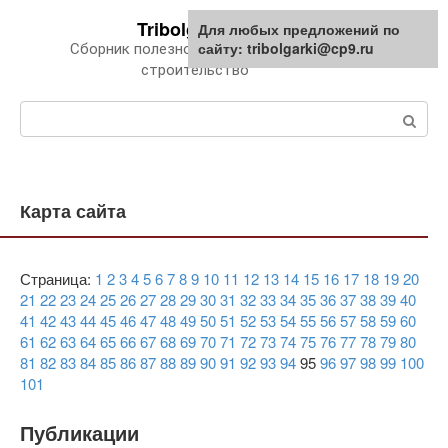
Перейти
Tribolgarki.ru
Для любых предложений по
к
сайту: tribolgarki@cp9.ru
Сборник полезной информации про
контенту
строительство
Поиск:
Карта сайта
Страница:
1
2
3
4
5
6
7
8
9
10
11
12
13
14
15
16
17
18
19
20
21
22
23
24
25
26
27
28
29
30
31
32
33
34
35
36
37
38
39
40
41
42
43
44
45
46
47
48
49
50
51
52
53
54
55
56
57
58
59
60
61
62
63
64
65
66
67
68
69
70
71
72
73
74
75
76
77
78
79
80
81
82
83
84
85
86
87
88
89
90
91
92
93
94
95
96
97
98
99
100
101
Публикации